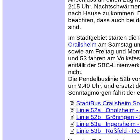
2:15 Uhr. Nachtschwärmer/
nach Hause zu kommen. Di
beachten, dass auch bei de
sind.
Im Stadtgebiet starten di
Crailsheim
am Samstag um 
sowie am Freitag und Mont
und 53 fahren am Volksfe
entfällt der SBC-Linienver
nicht.
Die Pendelbuslinie 52b vo
um 9:40 Uhr, und ersetzt 
Sonntagmorgen fährt der e
StadtBus Crailsheim So
Linie 52a Onolzheim - 
Linie 52b Gröningen - S
Linie 53a Ingersheim - 
Linie 53b Roßfeld - Ro