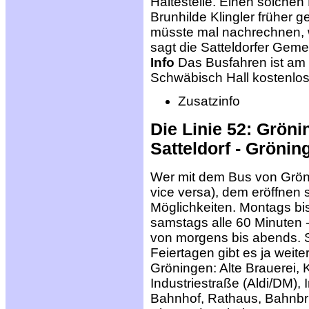
Haltestelle. Einen solchen
Brunhilde Klingler früher g
müsste mal nachrechnen, w
sagt die Satteldorfer Gemei
Info
Das Busfahren ist am
Schwäbisch Hall kostenlos -
Zusatzinfo
Die Linie 52: Grönin
Satteldorf - Grönin
Wer mit dem Bus von Gröni
vice versa), dem eröffnen 
Möglichkeiten. Montags bis
samstags alle 60 Minuten -
von morgens bis abends.
Feiertagen gibt es ja weite
Gröningen: Alte Brauerei,
Industriestraße (Aldi/DM),
Bahnhof, Rathaus, Bahnbrüc