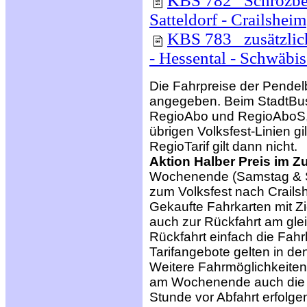
KBS 782 Schrozberg
Satteldorf - Crailsheim
KBS 783 zusätzlich
- Hessental - Schwäbis
Die Fahrpreise der Pendelb
angegeben. Beim StadtBus
RegioAbo und RegioAboS, d
übrigen Volksfest-Linien gil
RegioTarif gilt dann nicht.
Aktion Halber Preis im Z
Wochenende (Samstag & So
zum Volksfest nach Crails
Gekaufte Fahrkarten mit Zi
auch zur Rückfahrt am gle
Rückfahrt einfach die Fahrk
Tarifangebote gelten in 
Weitere Fahrmöglichkeite
am Wochenende auch di
Stunde vor Abfahrt erfolgen