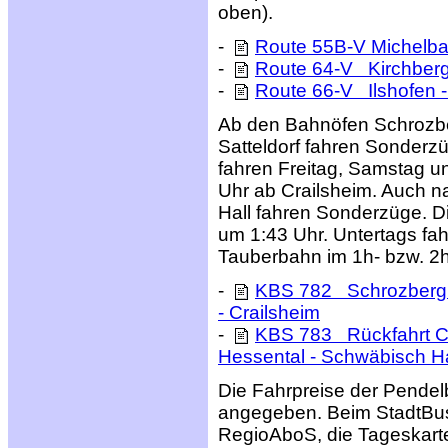
oben).
-
Route 55B-V
Michelba
-
Route 64-V Kirchberg 
-
Route 66-V Ilshofen -
Ab den Bahnöfen Schrozbe
Satteldorf fahren Sonderz
fahren Freitag, Samstag un
Uhr ab Crailsheim. Auch 
Hall fahren Sonderzüge. Di
um 1:43 Uhr. Untertags fa
Tauberbahn im 1h- bzw. 2h
-
KBS 782 Schrozberg - 
- Crailsheim
-
KBS 783 Rückfahrt Cr
Hessental - Schwäbisch Ha
Die Fahrpreise der Pendelb
angegeben. Beim StadtBus
RegioAboS, die Tageskarte