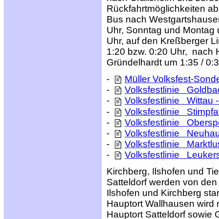
Rückfahrtmöglichkeiten ab C
Bus nach Westgartshausen
Uhr, Sonntag und Montag 
Uhr, auf den Kreßberger L
1:20 bzw. 0:20 Uhr, nach 
Gründelhardt um 1:35 / 0:3
-
Müller Volksfest-Sond
-
Volksfestlinie Goldba
-
Volksfestlinie Wittau 
-
Volksfestlinie Stimpfa
-
Volksfestlinie Oberspe
-
Volksfestlinie Neuhau
-
Volksfestlinie Marktlu
-
Volksfestlinie Leuker
Kirchberg, Ilshofen und Ti
Satteldorf werden von de
Ilshofen und Kirchberg st
Hauptort Wallhausen wird 
Hauptort Satteldorf sowie