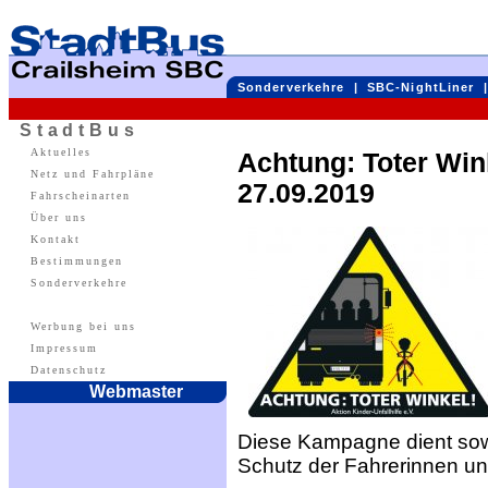
Sonderverkehre
|
SBC-NightLiner
StadtBus
Aktuelles
Achtung: Toter Win
Netz und Fahrpläne
27.09.2019
Fahrscheinarten
Über uns
Kontakt
Bestimmungen
Sonderverkehre
Werbung bei uns
Impressum
Datenschutz
Webmaster
Diese Kampagne dient sow
Schutz der Fahrerinnen un