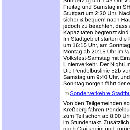
Sonderzug um 1:43 Uhr von
Freitag und Samstag in S
Stuttgart um 2:30 Uhr. Na
sicher & bequem nach Hau
jedoch zu beachten, dass a
Kapazitäten begrenzt sind.
Im Stadtgebiet starten di
um 16:15 Uhr, am Sonntag
Montag ab 20:15 Uhr im ½-
Volksfest-Samstag mit Ein
Linienverkehr. Der NightLi
Die Pendelbuslinie 52b vo
Samstag um 9:40 Uhr, und 
Sonntagmorgen fährt der e
Sonderverkehre Stadtbu
Von den Teilgemeinden so
Kreßberg fahren Pendelb
zum Teil schon ab 8:00 Uh
im Stundentakt. Zusätzlich
nach Crailsheim und zurüc